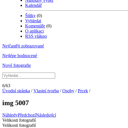
Náhodný výběr
Kalendář
Štítky
(0)
Vyhledat
Komentáře
(0)
O aplikaci
RSS vlákno
Nejčastěji zobrazované
Nejlépe hodnocené
Nové fotografie
6/63
Úvodní stránka
/
Vlastní tvorba
/
Osoby
/
Prcek
/
img 5007
Náhledy
Předchozí
Následující
Velikosti fotografií
Velikosti fotografií