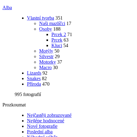
Alba
Vlastní tvorba
351
Naši mazlíčci
17
Osoby
188
Prcek 2
71
Prcek
63
Kluci
54
Motýly
50
Silvestr
29
Motorky
37
Macro
30
Lizards
92
Snakes
82
Příroda
470
995 fotografií
Prozkoumat
Nejčastěji zobrazované
Nejlépe hodnocené
Nové fotografie
Poslední alba